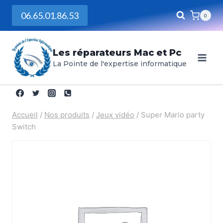
06.65.01.86.53
0
Les réparateurs Mac et Pc
La Pointe de l'expertise informatique
Accueil
/
Nos produits
/
Jeux vidéo
/
Super Mario party
Switch